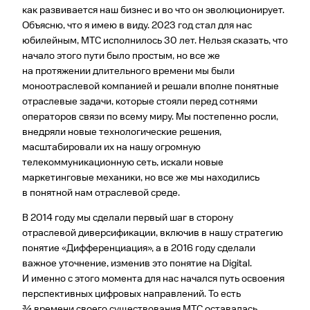
как развивается наш бизнес и во что он эволюционирует.
Объясню, что я имею в виду. 2023 год стал для нас
юбилейным, МТС исполнилось 30 лет. Нельзя сказать, что
начало этого пути было простым, но все же
на протяжении длительного времени мы были
моноотраслевой компанией и решали вполне понятные
отраслевые задачи, которые стояли перед сотнями
операторов связи по всему миру. Мы постепенно росли,
внедряли новые технологические решения,
масштабировали их на нашу огромную
телекоммуникационную сеть, искали новые
маркетинговые механики, но все же мы находились
в понятной нам отраслевой среде.
В 2014 году мы сделали первый шаг в сторону
отраслевой диверсификации, включив в нашу стратегию
понятие «Дифференциация», а в 2016 году сделали
важное уточнение, изменив это понятие на Digital.
И именно c этого момента для нас начался путь освоения
перспективных цифровых направлений. То есть
¾ времени своего существования МТС оставалась