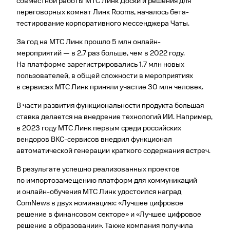
совместной работы МТС Линк Доски и решения для
переговорных комнат Линк Rooms, началось бета-
тестирование корпоративного мессенджера Чаты.
За год на МТС Линк прошло 5 млн онлайн-
мероприятий — в 2,7 раз больше, чем в 2022 году.
На платформе зарегистрировались 1,7 млн новых
пользователей, в общей сложности в мероприятиях
в сервисах МТС Линк приняли участие 30 млн человек.
В части развития функциональности продукта большая
ставка делается на внедрение технологий ИИ. Например,
в 2023 году МТС Линк первым среди российских
вендоров ВКС-сервисов внедрил функционал
автоматической генерации краткого содержания встреч.
В результате успешно реализованных проектов
по импортозамещению платформ для коммуникаций
и онлайн-обучения МТС Линк удостоился наград
ComNews в двух номинациях: «Лучшее цифровое
решение в финансовом секторе» и «Лучшее цифровое
решение в образовании». Также компания получила