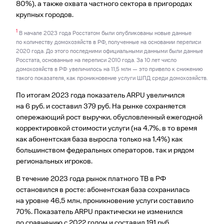
80%), а также охвата частного сектора в пригородах
крупных городов.
1
В начале 2023 года Росстатом были опубликованы новые данные
по количеству домохозяйств в РФ, полученные на основании переписи
2020 года. До этого последними официальными данными были данные
Росстата, основанные на переписи 2010 года. За 10 лет число
домохозяйств в РФ увеличилось на 11,5 млн — это привело к снижению
такого показателя, как проникновение услуги ШПД среди домохозяйств.
По итогам 2023 года показатель ARPU увеличился
на 6 руб. и составил 379 руб. На рынке сохраняется
опережающий рост выручки, обус­ловленный ежегодной
корректировкой стоимости услуги (на 4,7%, в то время
как абонентская база выросла только на 1,4%) как
большинством федеральных операторов, так и рядом
региональных игроков.
В течение 2023 года рынок платного ТВ в РФ
остановился в росте: абонентская база сохранилась
на уровне 46,5 млн, проникновение услуги составило
70%. Показатель ARPU практически не изменился
по сравнению с 2022 годом и составил 191 руб.