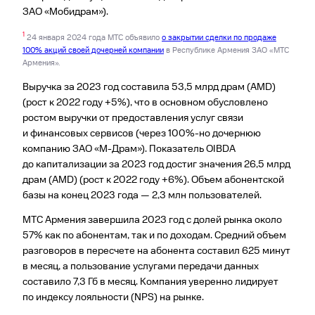
ЗАО «Мобидрам»).
1
24 января 2024 года МТС объявило
о закрытии сделки по продаже
100% акций своей дочерней компании
в Республике Армения ЗАО «МТС
Армения».
Выручка за 2023 год составила 53,5 млрд драм (AMD)
(рост к 2022 году +5%), что в основном обусловлено
ростом выручки от предоставления услуг связи
и финансовых сервисов (через 100%-но дочернюю
компанию ЗАО «М-Драм»). Показатель OIBDA
до капитализации за 2023 год достиг значения 26,5 млрд
драм (AMD) (рост к 2022 году +6%). Объем абонентской
базы на конец 2023 года — 2,3 млн пользователей.
МТС Армения завершила 2023 год с долей рынка около
57% как по абонентам, так и по доходам. Средний объем
разговоров в пересчете на абонента составил 625 минут
в месяц, а пользование услугами передачи данных
составило 7,3 Гб в месяц. Компания уверенно лидирует
по индексу лояльности (NPS) на рынке.